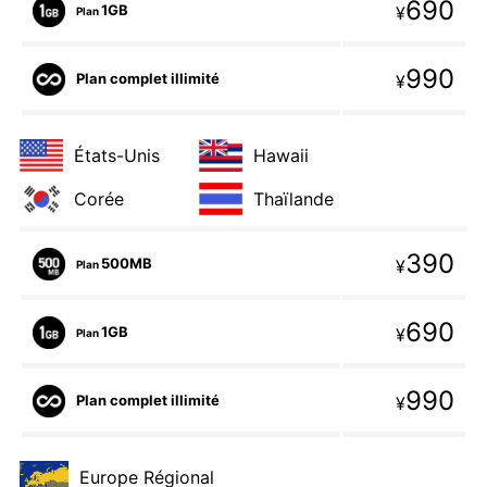
690
1GB
¥
Plan
990
Plan complet illimité
¥
États-Unis
Hawaii
Corée
Thaïlande
390
500MB
¥
Plan
690
1GB
¥
Plan
990
Plan complet illimité
¥
Europe Régional