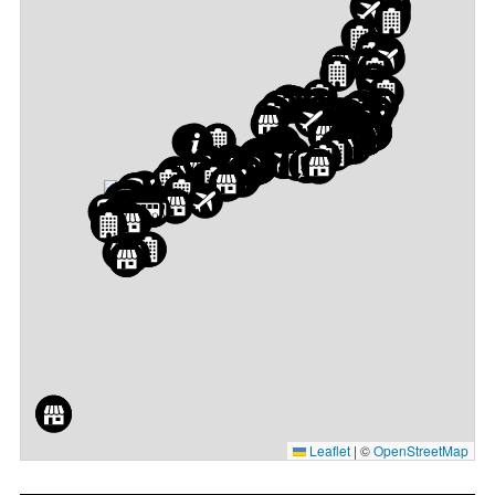
Leaflet
|
©
OpenStreetMap