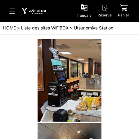
Réserve
Panier
français
HOME
Liste des sites WiFiBOX
Utsunomiya Station
Aide/Contactez-nous
Centre d'aide (Japanese)
Centre d'aide (English)
Enquête (Japanese)
Enquête (English)