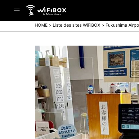
HOME
Liste des sites WiFiBOX
Fukushima Airpo
Aide/Contactez-nous
Centre d'aide (Japanese)
Centre d'aide (English)
Enquête (Japanese)
Enquête (English)