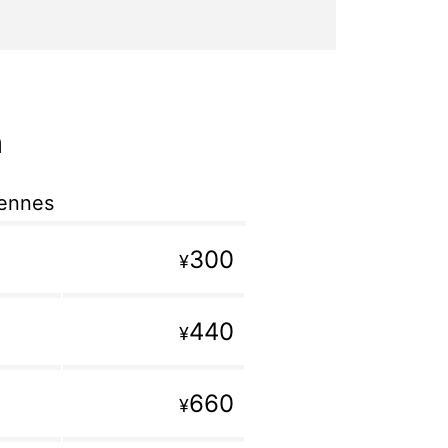
n
iennes
300
¥
440
¥
660
¥