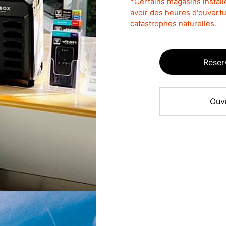
*Certains magasins instal
avoir des heures d'ouvertu
catastrophes naturelles.
Réser
Ouv